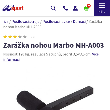
0
/
Posilovací stroje
/
Posilovací lavice
/
Domácí
/
Zarážka
nohou Marbo MH-A003
11x
Zarážka nohou Marbo MH-A003
Nosnost 120 kg, regulace 5 stupňů, profil 3,5×3,5 cm.
Více
informací