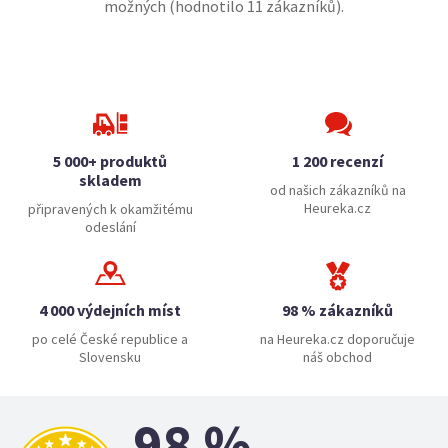
možných (hodnotilo
11
zákazníků).
5 000+ produktů
1 200 recenzí
skladem
od našich zákazníků na
Heureka.cz
připravených k okamžitému
odeslání
4 000 výdejních míst
98 % zákazníků
po celé České republice a
na Heureka.cz doporučuje
Slovensku
náš obchod
98 %