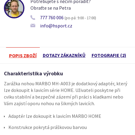
Potřebujete s něčím poradit?
Obraťte se na Petra
777 760 006
(po-pá: 9:00 - 17:00)
info@hsport.cz
DOTAZY ZÁKAZNÍKŮ
FOTOGRAFIE (2)
POPIS ZBOŽÍ
Charakteristika výrobku
Zarážka nohou MARBO MH-A003 je dodatkový adaptér, který
lze dokoupit k lavicím série HOME. Uživateli poskytne při
cviku stabilní a bezpečné zázemí při práci s kladkami nebo
Vám zajistí oporu nohou na šikmých lavicích.
Adaptér lze dokoupit k lavicím MARBO HOME
Konstrukce pokrytá práškovou barvou