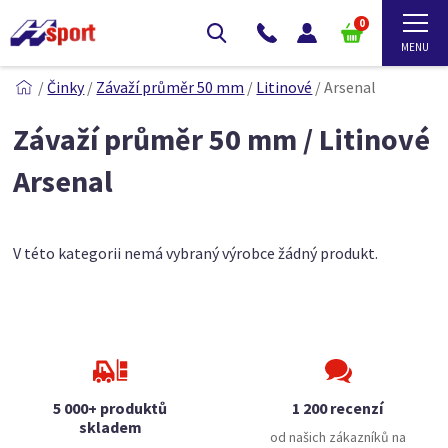
0
/
Činky
/
Závaží průměr 50 mm
/
Litinové
/
Arsenal
Závaží průměr 50 mm / Litinové
Arsenal
V této kategorii nemá vybraný výrobce žádný produkt.
5 000+ produktů
1 200 recenzí
skladem
od našich zákazníků na