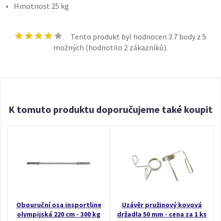
Hmotnost 25 kg
Tento produkt byl hodnocen
3.7
body z 5
možných (hodnotilo
2
zákazníků).
K tomuto produktu doporučujeme také koupit
Obouruční osa insportline
Uzávěr pružinový kovová
olympijská 220 cm - 300 kg
držadla 50 mm - cena za 1 ks