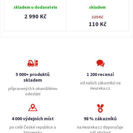
skladem u dodavatele
skladem
2 990 Kč
129 Kč
110 Kč
5 000+ produktů
1 200 recenzí
skladem
od našich zákazníků na
Heureka.cz
připravených k okamžitému
odeslání
4 000 výdejních míst
98 % zákazníků
po celé České republice a
na Heureka.cz doporučuje
Slovensku
náš obchod