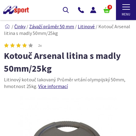
0
/
Činky
/
Závaží průměr 50 mm
/
Litinové
/
Kotouč Arsenal
litina s madly 50mm/25kg
2x
Kotouč Arsenal litina s madly
50mm/25kg
Litinový kotouč lakovaný. Průměr vrtání olympijský 50mm,
hmotnost 25kg.
Více informací