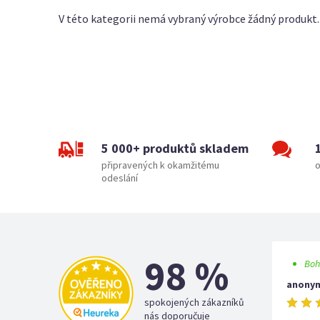
V této kategorii nemá vybraný výrobce žádný produkt.
5 000+ produktů skladem
připravených k okamžitému
o
odeslání
98 %
Boh
anony
spokojených zákazníků
nás doporučuje