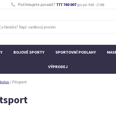
Potřebujete poradit?
777 760 007
(po-pá: 9:00 - 17:00)
KY
BOJOVÉ SPORTY
SPORTOVNÍ PODLAHY
MAS
VÝPRODEJ
bulus
/
Fitsport
itsport