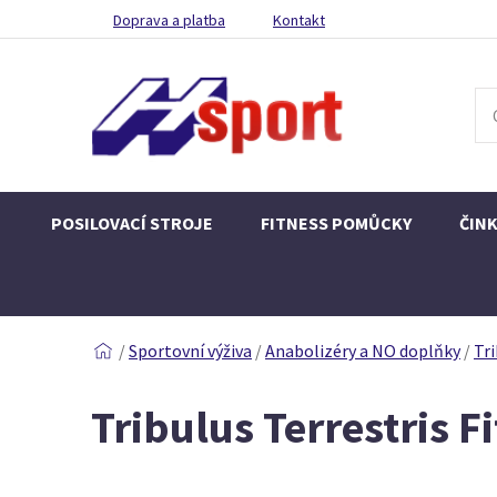
Doprava a platba
Kontakt
POSILOVACÍ STROJE
FITNESS POMŮCKY
ČIN
/
Sportovní výživa
/
Anabolizéry a NO doplňky
/
Tri
Tribulus Terrestris F