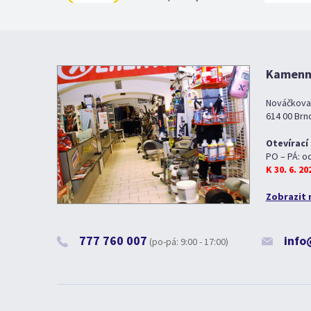
Kamenná
Nováčkova
614 00 Brn
Otevírací
PO – PÁ: o
K 30. 6. 2
Zobrazit 
777 760 007
info
(po-pá: 9:00 - 17:00)