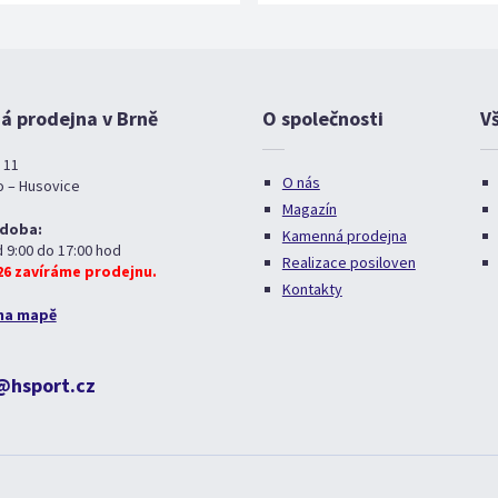
 prodejna v Brně
O společnosti
V
 11
O nás
o – Husovice
Magazín
 doba:
Kamenná prodejna
d 9:00 do 17:00 hod
Realizace posiloven
026 zavíráme prodejnu.
Kontakty
na mapě
@hsport.cz