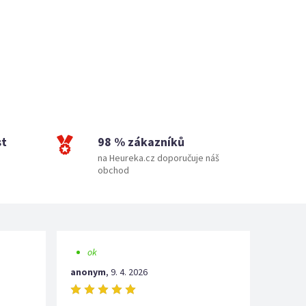
st
98 % zákazníků
na Heureka.cz doporučuje náš
obchod
ok
anonym
,
9. 4. 2026