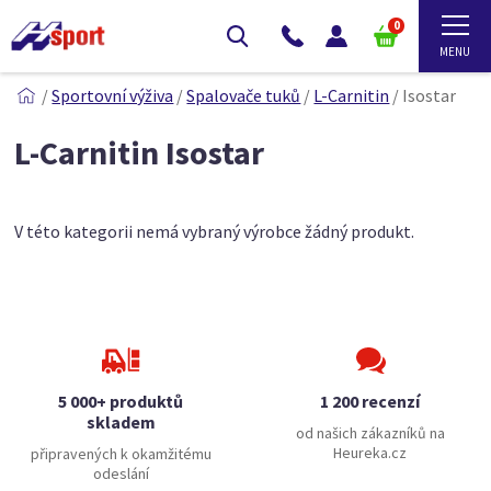
0
/
Sportovní výživa
/
Spalovače tuků
/
L-Carnitin
/
Isostar
L-Carnitin Isostar
V této kategorii nemá vybraný výrobce žádný produkt.
5 000+ produktů
1 200 recenzí
skladem
od našich zákazníků na
Heureka.cz
připravených k okamžitému
odeslání