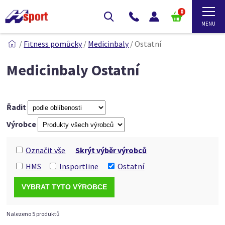
0
/
Fitness pomůcky
/
Medicinbaly
/
Ostatní
Medicinbaly Ostatní
Řadit
Výrobce
Označit vše
Skrýt výběr výrobců
HMS
Insportline
Ostatní
Nalezeno 5 produktů