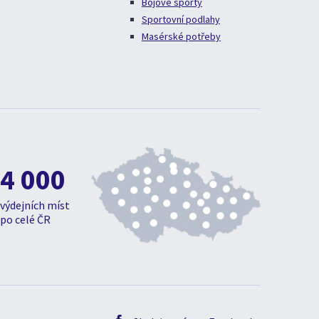
Bojové sporty
Sportovní podlahy
Masérské potřeby
4 000
výdejních míst
po celé ČR