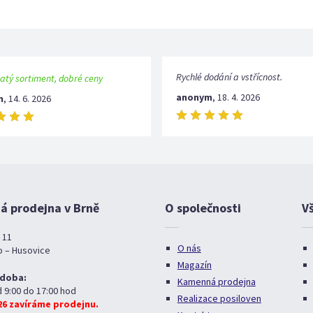
Rychlé dodání a vstřícnost.
atý sortiment, dobré ceny
anonym
,
18. 4. 2026
m
,
14. 6. 2026
 prodejna v Brně
O společnosti
V
 11
O nás
o – Husovice
Magazín
 doba:
Kamenná prodejna
d 9:00 do 17:00 hod
Realizace posiloven
026 zavíráme prodejnu.