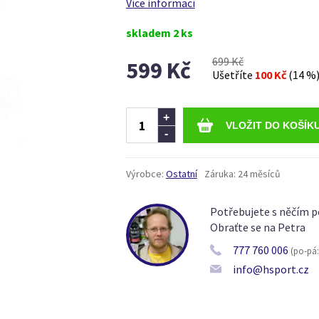
Více informací
skladem 2 ks
699 Kč
599 Kč
Ušetříte
100 Kč
(14 %
Ks
+
-
Výrobce:
Ostatní
Záruka:
24 měsíců
Potřebujete s něčím p
Obraťte se na Petra
777 760 006
(po-pá: 
info@hsport.cz