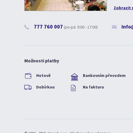
Zobrazit 
777 760 007
info
(po-pá: 9:00 - 17:00)
Možnosti platby
Hotově
Bankovním převodem
Dobírkou
Na fakturu