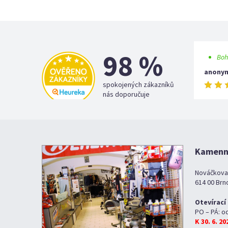
98 %
Boh
anony
spokojených zákazníků
nás doporučuje
Kamenná
Nováčkova
614 00 Brn
Otevírací
PO – PÁ: o
K 30. 6. 2