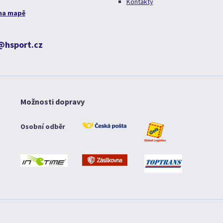
Kontakty
na mapě
@hsport.cz
Možnosti dopravy
Osobní odběr