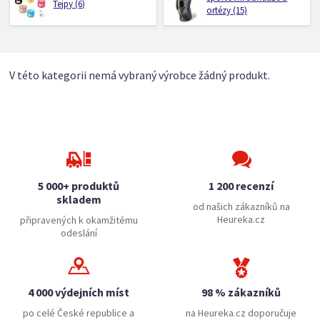
Tejpy (6)
ortézy (15)
V této kategorii nemá vybraný výrobce žádný produkt.
5 000+ produktů
1 200 recenzí
skladem
od našich zákazníků na
Heureka.cz
připravených k okamžitému
odeslání
4 000 výdejních míst
98 % zákazníků
po celé České republice a
na Heureka.cz doporučuje