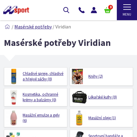
0
/
Masérské potřeby
/
Viridian
Masérské potřeby Viridian
Chladivé spreje, chladivé
Knihy (2)
a hřejivé sáčky (0)
Kosmetika, ochranné
Lékařské kufry (0)
krémy a balzámy (0)
Masážní emulze a gely
Masážní oleje (1)
(6)
Sportovní bandáže a