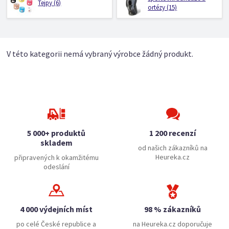
Tejpy (6)
ortézy (15)
V této kategorii nemá vybraný výrobce žádný produkt.
5 000+ produktů
1 200 recenzí
skladem
od našich zákazníků na
Heureka.cz
připravených k okamžitému
odeslání
4 000 výdejních míst
98 % zákazníků
po celé České republice a
na Heureka.cz doporučuje