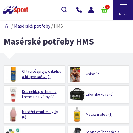
0
/
Masérské potřeby
/
HMS
Masérské potřeby HMS
Chladivé spreje, chladivé
Knihy (2)
a hřejivé sáčky (0)
Kosmetika, ochranné
Lékařské kufry (0)
krémy a balzámy (0)
Masážní emulze a gely
Masážní oleje (1)
(6)
Sportovní bandáže a