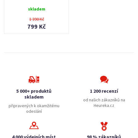
skladem
1 390 Kč
799 Kč
5 000+ produktů
1 200 recenzí
skladem
od našich zákazníků na
Heureka.cz
připravených k okamžitému
odeslání
4 000 výdejních míst
98 % zákazníků