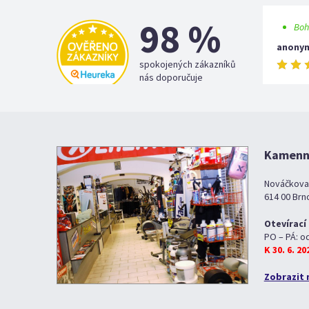
98 %
Boh
anony
spokojených zákazníků
nás doporučuje
Kamenná
Nováčkova
614 00 Brn
Otevírací
PO – PÁ: o
K 30. 6. 2
Zobrazit 