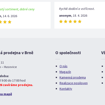
Rychlé dodání a vstřícnost.
atý sortiment, dobré ceny
anonym
,
18. 4. 2026
m
,
14. 6. 2026
 prodejna v Brně
O společnosti
V
 11
O nás
o – Husovice
Magazín
 doba:
Kamenná prodejna
d 9:00 do 17:00 hod
Realizace posiloven
026 zavíráme prodejnu.
Kontakty
na mapě