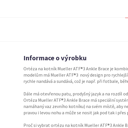
Informace o výrobku
Ortéza na kotník Mueller ATF®3 Ankle Brace je kombi
modelům má Mueller ATF®3 nový design pro rychlejší š
rychle nandává a sundává, což je např. při fotbale, běh
Dále má otevřenou patu, prodyšný jazyk a na rozdíl od
Ortéza Mueller ATF®3 Ankle Brace má speciální systém
namáhaný vaz zevního kotníku) na svém místě, aby ne
pravou i levou nohu a může se nosit jak pod tak i přes
Proč si vybrat ortézu na kotník Mueller ATF®3 Ankle 