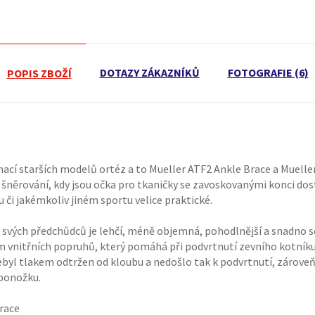
DOTAZY ZÁKAZNÍKŮ
FOTOGRAFIE (6)
POPIS ZBOŽÍ
nací starších modelů ortéz a to Mueller ATF2 Ankle Brace a Muell
něrování, kdy jsou očka pro tkaničky se zavoskovanými konci dost
u či jakémkoliv jiném sportu velice praktické.
 svých předchůdců je lehčí, méně objemná, pohodlnější a snadno se
 vnitřních popruhů, který pomáhá při podvrtnutí zevního kotníku, 
byl tlakem odtržen od kloubu a nedošlo tak k podvrtnutí, zárove
 ponožku.
Brace