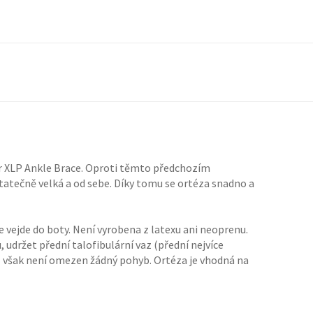
er XLP Ankle Brace. Oproti těmto předchozím
atečně velká a od sebe. Díky tomu se ortéza snadno a
 vejde do boty. Není vyrobena z latexu ani neoprenu.
udržet přední talofibulární vaz (přední nejvíce
ň však není omezen žádný pohyb. Ortéza je vhodná na