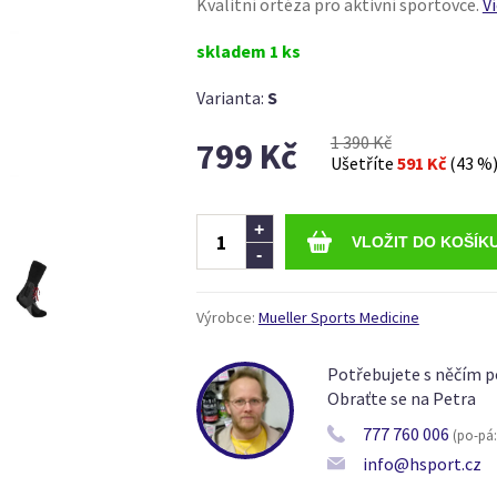
Kvalitní ortéza pro aktivní sportovce.
V
skladem 1 ks
Varianta:
S
1 390 Kč
799 Kč
Ušetříte
591 Kč
(43 %
Ks
+
-
Výrobce:
Mueller Sports Medicine
Potřebujete s něčím p
Obraťte se na Petra
777 760 006
(po-pá: 
info@hsport.cz