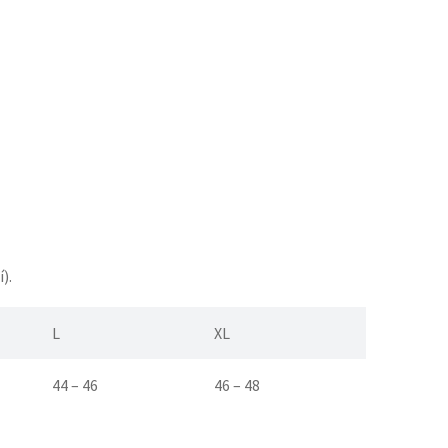
).
L
XL
44 – 46
46 – 48