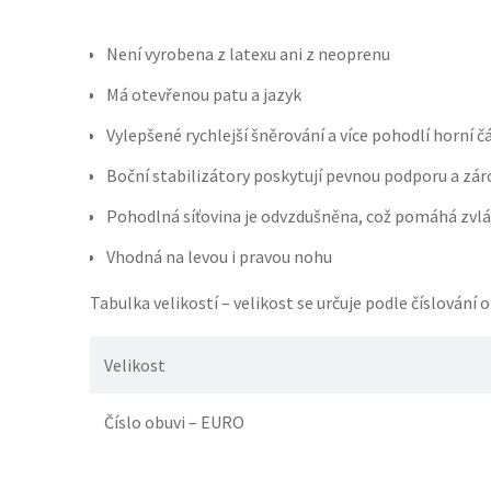
Není vyrobena z latexu ani z neoprenu
Má otevřenou patu a jazyk
Vylepšené rychlejší šněrování a více pohodlí horní č
Boční stabilizátory poskytují pevnou podporu a zá
Pohodlná síťovina je odvzdušněna, což pomáhá zvlá
Vhodná na levou i pravou nohu
Tabulka velikostí – velikost se určuje podle číslování
Velikost
Číslo obuvi – EURO