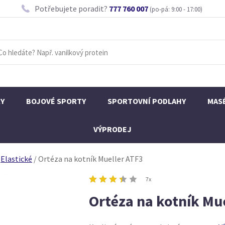
Potřebujete poradit?
777 760 007
(po-pá: 9:00 - 17:00)
KY
BOJOVÉ SPORTY
SPORTOVNÍ PODLAHY
MAS
VÝPRODEJ
Elastické
/
Ortéza na kotník Mueller ATF3
7x
Ortéza na kotník Mu