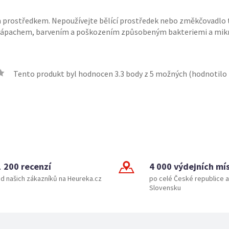
ím prostředkem. Nepoužívejte bělící prostředek nebo změkčovadlo 
 zápachem, barvením a poškozením způsobeným bakteriemi a mikr
Tento produkt byl hodnocen
3.3
body z 5 možných (hodnotilo
1 200 recenzí
4 000 výdejních mí
d našich zákazníků na Heureka.cz
po celé České republice a
Slovensku