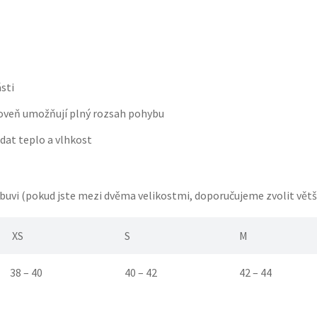
ásti
roveň umožňují plný rozsah pohybu
dat teplo a vlhkost
 obuvi (pokud jste mezi dvěma velikostmi, doporučujeme zvolit větší
XS
S
M
38 – 40
40 – 42
42 – 44