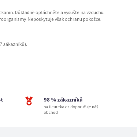
tkanin. Důkladně opláchněte a vysušte na vzduchu.
oorganismy. Neposkytuje však ochranu pokožce.
7
zákazníků).
st
98 % zákazníků
na Heureka.cz doporučuje náš
obchod