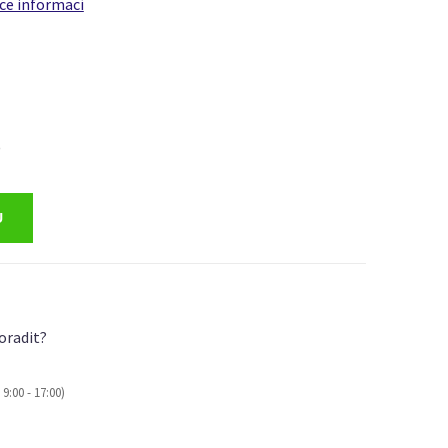
íce informací
)
oradit?
9:00 - 17:00)