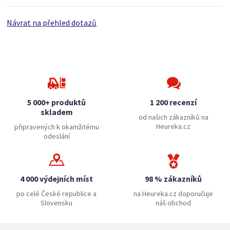
Návrat na přehled dotazů
5 000+ produktů
1 200 recenzí
skladem
od našich zákazníků na
Heureka.cz
připravených k okamžitému
odeslání
4 000 výdejních míst
98 % zákazníků
po celé České republice a
na Heureka.cz doporučuje
Slovensku
náš obchod