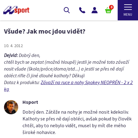
0
Všude? Jak moc jdou vidět?
10. 4. 2012
Dejvid:
Dobrý den,
chtěl bych se zeptat (možná hloupě) jestli je možné toto závaží
nosit všude (škola/práce/doma/atd...) a jestli se přes ně dají
obléct rifle či jiné dlouhé kalhoty? Děkuji
Dotaz k produktu:
Závaží na ruce a nohy Spokey NEOPRÉN - 2 x 2
kg
Hsport
Dobrý den. Zátěže na nohy je možné nosit kdekoliv.
Kalhoty se přes ně dají obléci, avšak pokud by člověk
chtěl, aby to nebylo vidět, musel by mít dle mého
široké nohavice.