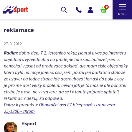
0
reklamace
27. 3. 2012
Radim:
dobry den, 7.2. letosniho rokuz jsem si u vas po internetu
objednal s vyzvednutim na prodejne tuto sou. bohuzel jsem si
nenechal vypsat od prodavace doklad, ale mam cislo objednaky
ktera byla na moje jmeno. osu jsem pouzil jen parkrat a stalo se
ze uzaver na jedne strane jde dosroubovat jen asi do pulky. coz
je pro me dost velky problem. nevim jak je to mozne ale bohuzel
chyba je v ose- ne v uzaveru. da se i v tomto pripade uplatnit
reklamaci? dekuji za odpoved.
Dotaz k produktu:
Obouruční osa EZ bicepsová s trapezem
25/1200 - chrom
Hsport