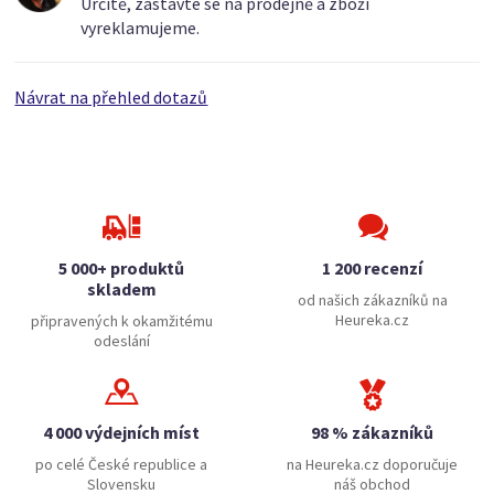
Určitě, zastavte se na prodejně a zboží
vyreklamujeme.
Návrat na přehled dotazů
5 000+ produktů
1 200 recenzí
skladem
od našich zákazníků na
Heureka.cz
připravených k okamžitému
odeslání
4 000 výdejních míst
98 % zákazníků
po celé České republice a
na Heureka.cz doporučuje
Slovensku
náš obchod