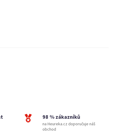
st
98 % zákazníků
na Heureka.cz doporučuje náš
obchod