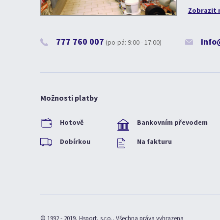
Zobrazit 
777 760 007
info
(po-pá: 9:00 - 17:00)
Možnosti platby
Hotově
Bankovním převodem
Dobírkou
Na fakturu
© 1992 - 2019, Hsport, s.r.o., Všechna práva vyhrazena