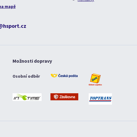
na mapě
@hsport.cz
Možnosti dopravy
Osobní odběr