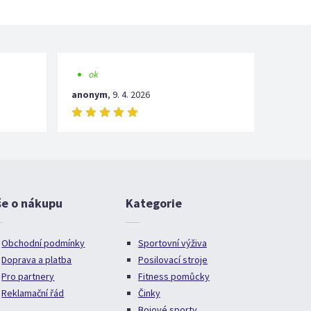
ok
anonym
,
9. 4. 2026
še o nákupu
Kategorie
Obchodní podmínky
Sportovní výživa
Doprava a platba
Posilovací stroje
Pro partnery
Fitness pomůcky
Reklamační řád
Činky
Bojové sporty