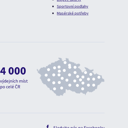
Sportovní podlahy
Masérské potřeby
4 000
výdejních míst
po celé ČR
Sledujte nás na Facebooku