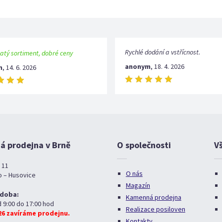
Rychlé dodání a vstřícnost.
atý sortiment, dobré ceny
anonym
,
18. 4. 2026
m
,
14. 6. 2026
 prodejna v Brně
O společnosti
V
 11
O nás
o – Husovice
Magazín
 doba:
Kamenná prodejna
d 9:00 do 17:00 hod
Realizace posiloven
026 zavíráme prodejnu.
Kontakty