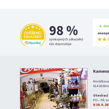
98 %
Boh
anony
spokojených zákazníků
nás doporučuje
Kamenná
Nováčkova
614 00 Brn
Otevírací
PO – PÁ: o
K 30. 6. 2