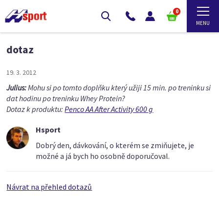
0
dotaz
19. 3. 2012
Julius:
Mohu si po tomto doplňku který užiji 15 min. po treninku si
dat hodinu po treninku Whey Protein?
Dotaz k produktu:
Penco AA After Activity 600 g
Hsport
Dobrý den, dávkování, o kterém se zmiňujete, je
možné a já bych ho osobně doporučoval.
Návrat na přehled dotazů