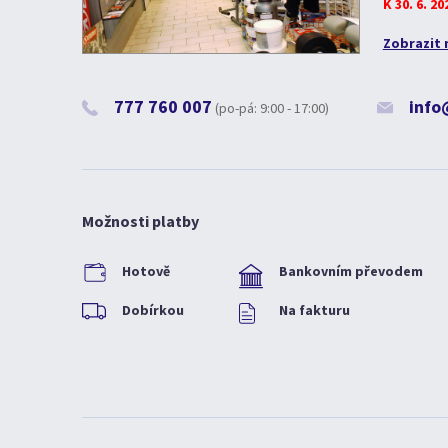
K 30. 6. 2
Zobrazit 
777 760 007
info
(po-pá: 9:00 - 17:00)
Možnosti platby
Hotově
Bankovním převodem
Dobírkou
Na fakturu