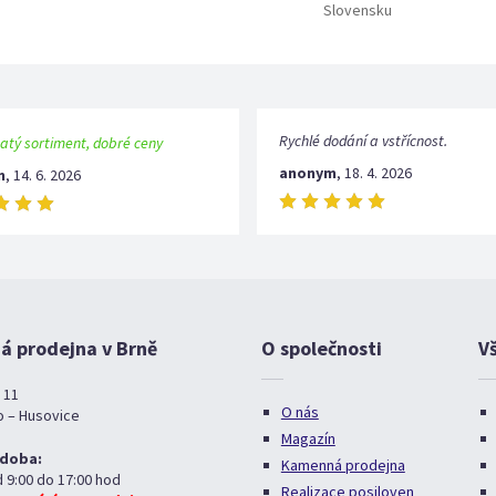
Slovensku
Rychlé dodání a vstřícnost.
atý sortiment, dobré ceny
anonym
,
18. 4. 2026
m
,
14. 6. 2026
 prodejna v Brně
O společnosti
V
 11
O nás
o – Husovice
Magazín
 doba:
Kamenná prodejna
d 9:00 do 17:00 hod
Realizace posiloven