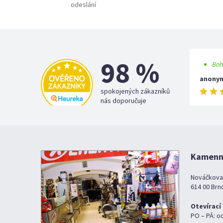
odeslání
98 %
Boh
anony
spokojených zákazníků
nás doporučuje
Kamenná
Nováčkova
614 00 Brn
Otevírací
PO – PÁ: o