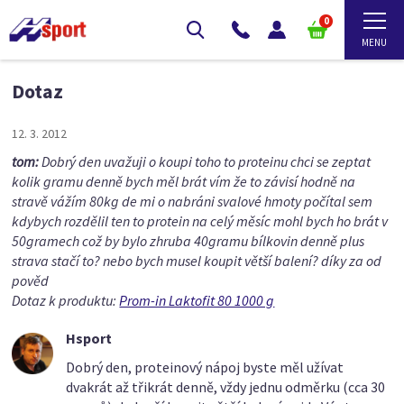
0
Dotaz
12. 3. 2012
tom:
Dobrý den uvažuji o koupi toho to proteinu chci se zeptat
kolik gramu denně bych měl brát vím že to závisí hodně na
stravě vážím 80kg de mi o nabráni svalové hmoty počítal sem
kdybych rozdělil ten to protein na celý měsíc mohl bych ho brát v
50gramech což by bylo zhruba 40gramu bílkovin denně plus
strava stačí to? nebo bych musel koupit větší balení? díky za od
pověd
Dotaz k produktu:
Prom-in Laktofit 80 1000 g
Hsport
Dobrý den, proteinový nápoj byste měl užívat
dvakrát až třikrát denně, vždy jednu odměrku (cca 30