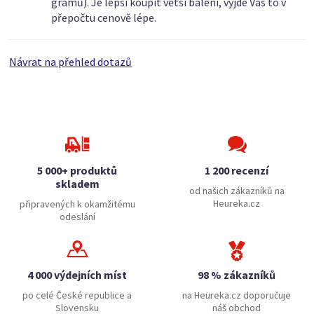
gramů). Je lepší koupit větší balení, vyjde Vás to v
přepočtu cenově lépe.
Návrat na přehled dotazů
5 000+ produktů
1 200 recenzí
skladem
od našich zákazníků na
Heureka.cz
připravených k okamžitému
odeslání
4 000 výdejních míst
98 % zákazníků
po celé České republice a
na Heureka.cz doporučuje
Slovensku
náš obchod