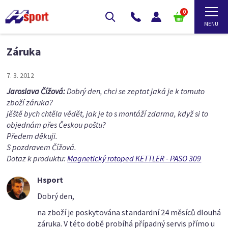
0
Záruka
7. 3. 2012
Jaroslava Čížová:
Dobrý den, chci se zeptat jaká je k tomuto
zboží záruka?
jěště bych chtěla vědět, jak je to s montáží zdarma, když si to
objednám přes Českou poštu?
Předem děkuji.
S pozdravem Čížová.
Dotaz k produktu:
Magnetický rotoped KETTLER - PASO 309
Hsport
Dobrý den,
na zboží je poskytována standardní 24 měsíců dlouhá
záruka. V této době probíhá případný servis přímo u