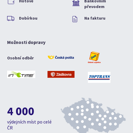
Hotově
Bankovním
převodem
Dobírkou
Na fakturu
Možnosti dopravy
Osobní odběr
4 000
výdejních míst po celé
ČR