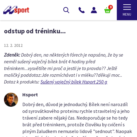
0
odstup od tréninku...
12. 2. 2012
Zdeněk:
Dobrý den, na některých fórech je napsáno, že by se
neměl sušený vaječný bílek brát 4 hodiny před
tréninkem...vysvětlíte mi proč a jestli je to pravda?? Ještě
maličký poddotaz:Jde rozmíchávat i v mléku??děkuji moc..
Dotaz k produktu:
Sušený vaječný bílek Hsport 250 g
Hsport
Dobrý den, důvod je jednoduchý. Bílek není narozdíl
od syrovátkového proteinu rychle stravitelný a jeho
trávení zabere nějaký čas. Nedoporučuje se ho tedy
brát před tréninkem, protože člověku by cvičení s
plným žaludkem nemuselo lidově "sednout". Naopak