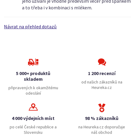
jeho užívání je vhodné především večer před spánkem
a to třeba i v kombinaci s mlékem.
Návrat na přehled dotazů
5 000+ produktů
1 200 recenzí
skladem
od našich zákazníků na
Heureka.cz
připravených k okamžitému
odeslání
4 000 výdejních míst
98 % zákazníků
po celé České republice a
na Heureka.cz doporučuje
Slovensku
náš obchod