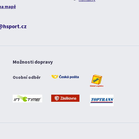
na mapě
@hsport.cz
Možnosti dopravy
Osobní odběr