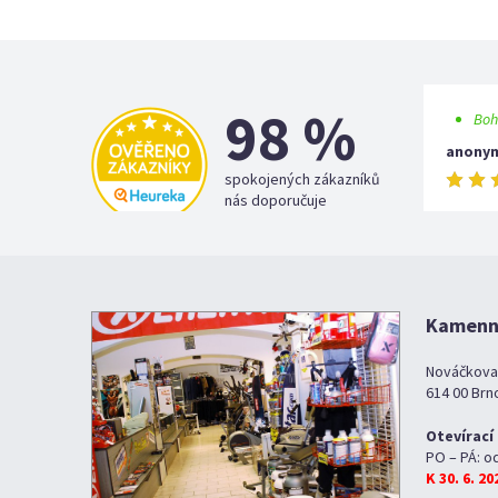
98 %
Boh
anony
spokojených zákazníků
nás doporučuje
Kamenná
Nováčkova
614 00 Brn
Otevírací
PO – PÁ: o
K 30. 6. 2