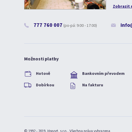
Zobrazit 
777 760 007
info
(po-pá: 9:00 - 17:00)
Možnosti platby
Hotově
Bankovním převodem
Dobírkou
Na fakturu
© 1992 - 2019, Hsport, s.r.o., Všechna práva vyhrazena