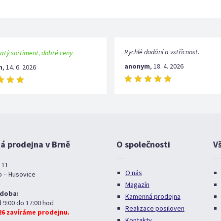
Rychlé dodání a vstřícnost.
atý sortiment, dobré ceny
anonym
,
18. 4. 2026
m
,
14. 6. 2026
 prodejna v Brně
O společnosti
V
 11
O nás
o – Husovice
Magazín
 doba:
Kamenná prodejna
d 9:00 do 17:00 hod
Realizace posiloven
026 zavíráme prodejnu.
Kontakty