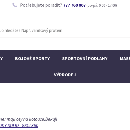
Potřebujete poradit?
777 760 007
(po-pá: 9:00 - 17:00)
KY
BOJOVÉ SPORTY
SPORTOVNÍ PODLAHY
MAS
VÝPRODEJ
er maji osy na kotouce.Dekuji
 BODY-SOLID - GSCL360