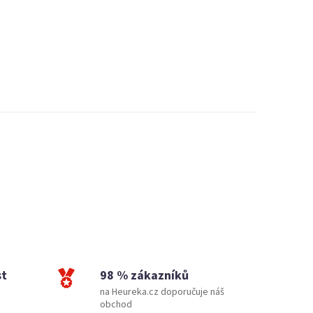
st
98 % zákazníků
na Heureka.cz doporučuje náš
obchod