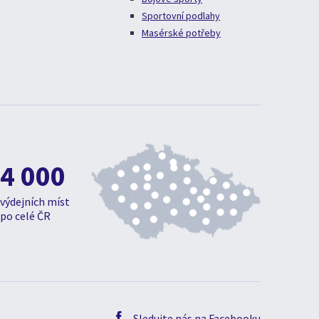
Sportovní podlahy
Masérské potřeby
4 000
výdejních míst
po celé ČR
Sledujte nás na Facebooku