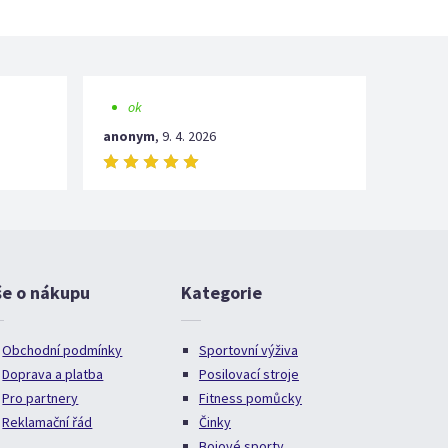
ok
anonym
,
9. 4. 2026
še o nákupu
Kategorie
Obchodní podmínky
Sportovní výživa
Doprava a platba
Posilovací stroje
Pro partnery
Fitness pomůcky
Reklamační řád
Činky
Bojové sporty