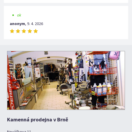
ok
anonym
,
9. 4. 2026
Kamenná prodejna v Brně
Nováčkova 11