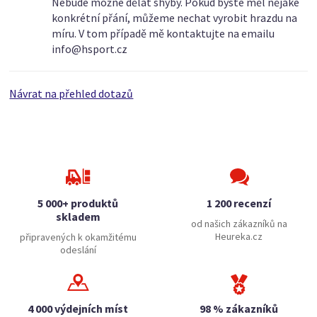
Nebude možné dělat shyby. Pokud byste měl nějaké
konkrétní přání, můžeme nechat vyrobit hrazdu na
míru. V tom případě mě kontaktujte na emailu
info@hsport.cz
Návrat na přehled dotazů
5 000+ produktů
1 200 recenzí
skladem
od našich zákazníků na
Heureka.cz
připravených k okamžitému
odeslání
4 000 výdejních míst
98 % zákazníků