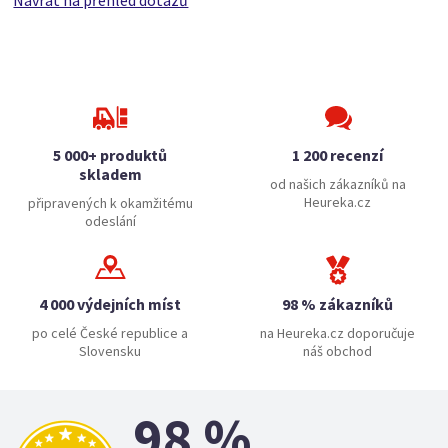
Návrat na přehled dotazů
5 000+ produktů
1 200 recenzí
skladem
od našich zákazníků na
Heureka.cz
připravených k okamžitému
odeslání
4 000 výdejních míst
98 % zákazníků
po celé České republice a
na Heureka.cz doporučuje
Slovensku
náš obchod
98 %