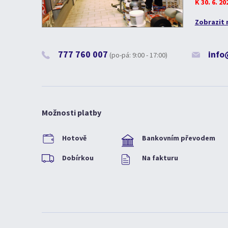
K 30. 6. 2
Zobrazit 
777 760 007
info
(po-pá: 9:00 - 17:00)
Možnosti platby
Hotově
Bankovním převodem
Dobírkou
Na fakturu