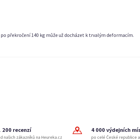
e po překročení 140 kg může už docházet k trvalým deformacím.
1 200 recenzí
4 000 výdejních mí
d našich zákazníků na Heureka.cz
po celé České republice a