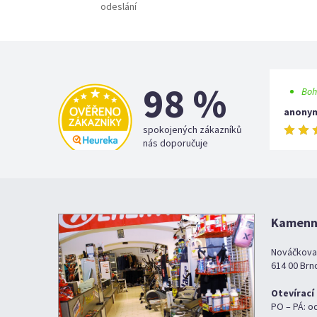
odeslání
98 %
Boh
anony
spokojených zákazníků
nás doporučuje
Kamenná
Nováčkova
614 00 Brn
Otevírací
PO – PÁ: o