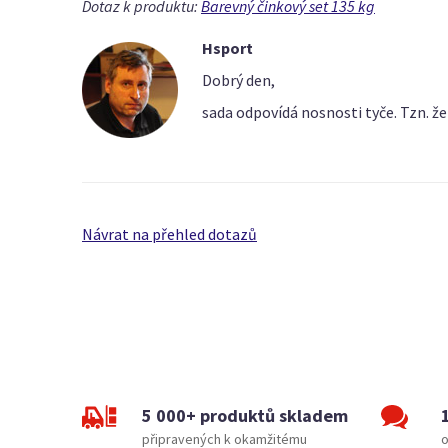
Dotaz k produktu:
Barevný činkový set 135 kg
Hsport
Dobrý den,
sada odpovídá nosnosti tyče. Tzn. ž
Návrat na přehled dotazů
5 000+ produktů skladem
připravených k okamžitému
o