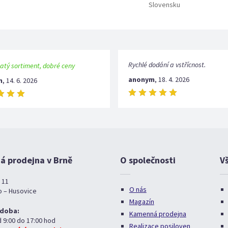
Slovensku
Rychlé dodání a vstřícnost.
atý sortiment, dobré ceny
anonym
,
18. 4. 2026
m
,
14. 6. 2026
 prodejna v Brně
O společnosti
V
 11
O nás
o – Husovice
Magazín
 doba:
Kamenná prodejna
d 9:00 do 17:00 hod
Realizace posiloven