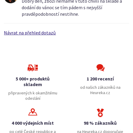
Dobrý den, zboží nemáme v tuto chvíli na skladě a
dodání do vánoc se tím pádem s nejvyšší
pravděpodobností nestihne.
Návrat na přehled dotazů
5 000+ produktů
1 200 recenzí
skladem
od našich zákazníků na
Heureka.cz
připravených k okamžitému
odeslání
4 000 výdejních míst
98 % zákazníků
po celé České republice a
na Heureka.cz doporučuje