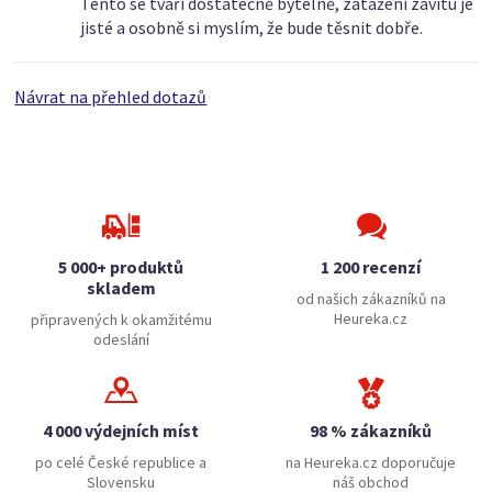
Tento se tváří dostatečně bytelně, zatažení závitu je
jisté a osobně si myslím, že bude těsnit dobře.
Návrat na přehled dotazů
5 000+ produktů
1 200 recenzí
skladem
od našich zákazníků na
Heureka.cz
připravených k okamžitému
odeslání
4 000 výdejních míst
98 % zákazníků
po celé České republice a
na Heureka.cz doporučuje
Slovensku
náš obchod