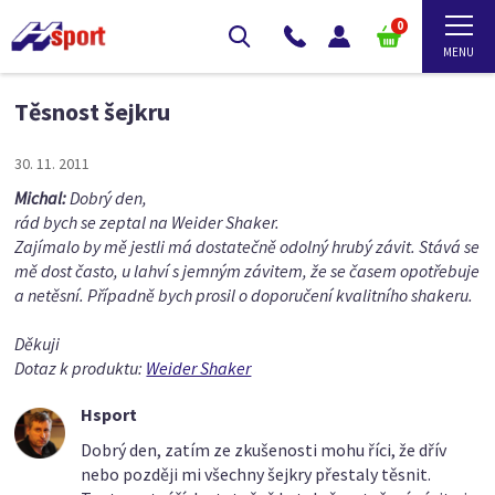
0
Těsnost šejkru
30. 11. 2011
Michal:
Dobrý den,
rád bych se zeptal na Weider Shaker.
Zajímalo by mě jestli má dostatečně odolný hrubý závit. Stává se
mě dost často, u lahví s jemným závitem, že se časem opotřebuje
a netěsní. Případně bych prosil o doporučení kvalitního shakeru.
Děkuji
Dotaz k produktu:
Weider Shaker
Hsport
Dobrý den, zatím ze zkušenosti mohu říci, že dřív
nebo později mi všechny šejkry přestaly těsnit.