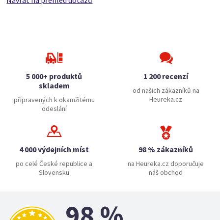
Návrat na přehled dotazů
5 000+ produktů
1 200 recenzí
skladem
od našich zákazníků na
Heureka.cz
připravených k okamžitému
odeslání
4 000 výdejních míst
98 % zákazníků
po celé České republice a
na Heureka.cz doporučuje
Slovensku
náš obchod
98 %