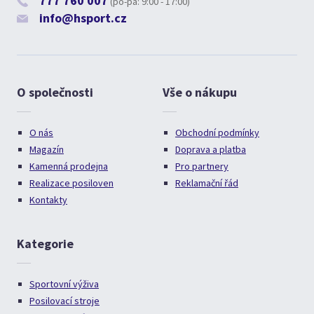
777 760 007
(po-pá: 9:00 - 17:00)
info@hsport.cz
O společnosti
Vše o nákupu
O nás
Obchodní podmínky
Magazín
Doprava a platba
Kamenná prodejna
Pro partnery
Realizace posiloven
Reklamační řád
Kontakty
Kategorie
Sportovní výživa
Posilovací stroje