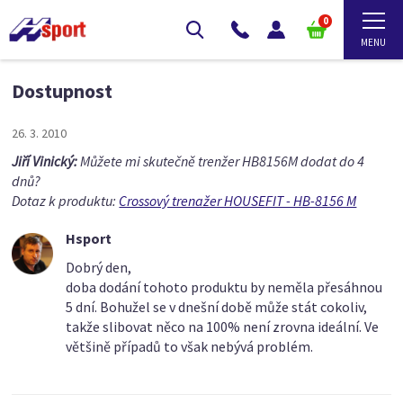
0
Dostupnost
26. 3. 2010
Jiří Vinický:
Můžete mi skutečně trenžer HB8156M dodat do 4
dnů?
Dotaz k produktu:
Crossový trenažer HOUSEFIT - HB-8156 M
Hsport
Dobrý den,
doba dodání tohoto produktu by neměla přesáhnou
5 dní. Bohužel se v dnešní době může stát cokoliv,
takže slibovat něco na 100% není zrovna ideální. Ve
většině případů to však nebývá problém.