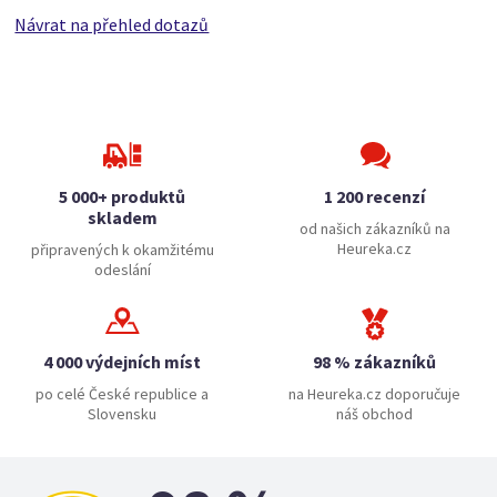
Návrat na přehled dotazů
5 000+ produktů
1 200 recenzí
skladem
od našich zákazníků na
Heureka.cz
připravených k okamžitému
odeslání
4 000 výdejních míst
98 % zákazníků
po celé České republice a
na Heureka.cz doporučuje
Slovensku
náš obchod