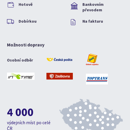
Hotově
Bankovním
převodem
Dobírkou
Na fakturu
Možnosti dopravy
Osobní odběr
4 000
výdejních míst po celé
ČR