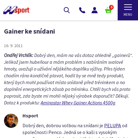
0
Gainer ke snídani
16. 9. 2011
Ondřej Vrchlík:
Dobrý den, mám na vás dotaz ohledně „gainerů“.
Jelikož jsem hubeňour a mám problém s nabíráním svalové
hmoty, uvažuji o užívání nějákého doplňku výživy. Přes týden
chodím ráno kondičně plavat, hodil by se mně tedy produkt,
který bych mohl používat místo snídaně před tréninkem a na
doplnění energetických zásob po tréninku. Chtěl bych vás proto
poprosit, zda byste mi mohli nějaký výrobek doporučit? Děkuji.
Dotaz k produktu:
Aminostar Whey Gainer Actions 4500g
Hsport
Dobrý den, dobrou volbou na snídani je
PELUPA
od
společnosti Penco. Jedná se o kaši s vysokým