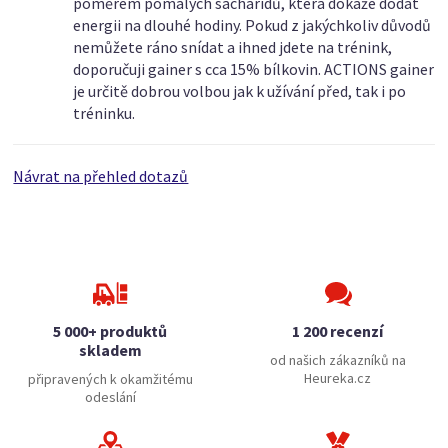
poměrem pomalých sacharidů, která dokáže dodat
energii na dlouhé hodiny. Pokud z jakýchkoliv důvodů
nemůžete ráno snídat a ihned jdete na trénink,
doporučuji gainer s cca 15% bílkovin. ACTIONS gainer
je určitě dobrou volbou jak k užívání před, tak i po
tréninku.
Návrat na přehled dotazů
5 000+ produktů
1 200 recenzí
skladem
od našich zákazníků na
Heureka.cz
připravených k okamžitému
odeslání