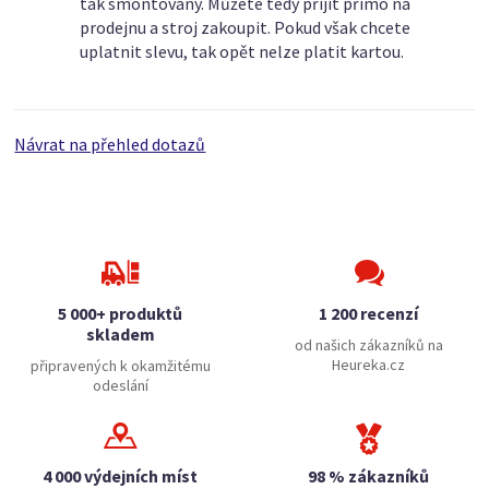
tak smontovaný. Můžete tedy přijít přímo na
prodejnu a stroj zakoupit. Pokud však chcete
uplatnit slevu, tak opět nelze platit kartou.
Návrat na přehled dotazů
5 000+ produktů
1 200 recenzí
skladem
od našich zákazníků na
Heureka.cz
připravených k okamžitému
odeslání
4 000 výdejních míst
98 % zákazníků