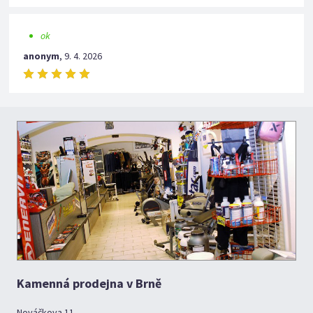
ok
anonym
,
9. 4. 2026
Kamenná prodejna v Brně
Nováčkova 11