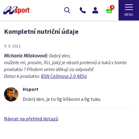
0
Kompletní nutriční údaje
9. 9. 2011
Michaela Milakovová:
Dobrý den,
můžete mi, prosím, říci, jaký je obsah proteinů a tuků v tomto
produktu ? Předem velmi děkuji za odpověď
Dotaz k produktu:
BSN Cellmass 2.0 485g
Hsport
Dobrý den, je to 0g bílkovin a 0g tuku.
Návrat na přehled dotazů