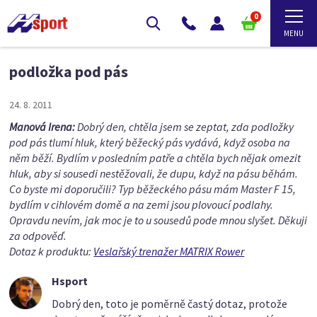
0
podložka pod pás
24. 8. 2011
Manová Irena:
Dobrý den, chtěla jsem se zeptat, zda podložky
pod pás tlumí hluk, který běžecký pás vydává, když osoba na
něm běží. Bydlím v posledním patře a chtěla bych nějak omezit
hluk, aby si sousedi nestěžovali, že dupu, když na pásu běhám.
Co byste mi doporučili? Typ běžeckého pásu mám Master F 15,
bydlím v cihlovém domě a na zemi jsou plovoucí podlahy.
Opravdu nevím, jak moc je to u sousedů pode mnou slyšet. Děkuji
za odpověď.
Dotaz k produktu:
Veslařský trenažer MATRIX Rower
Hsport
Dobrý den, toto je poměrně častý dotaz, protože