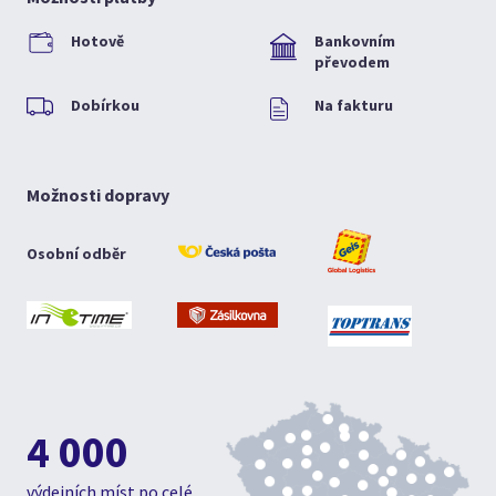
Hotově
Bankovním
převodem
Dobírkou
Na fakturu
Možnosti dopravy
Osobní odběr
4 000
výdejních míst po celé