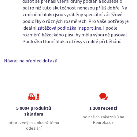
dusot se přenáší všemi druhy podlah a sousedé o
patro níž tuto skutečnost nenesou příliš dobře. Na
zmírnění hluku jsou vyráběny speciální zátěžové
podložky o různých rozměrech. Pro Vaše potřeby je
ideální
zátěžová podložka Insportline
. I podle
rozměrů běžeckého pásu by měla výborně pasovat.
Podložka tlumí hluk a otřesy vzniklé při běhání.
Návrat na přehled dotazů
5 000+ produktů
1 200 recenzí
skladem
od našich zákazníků na
Heureka.cz
připravených k okamžitému
odeslání