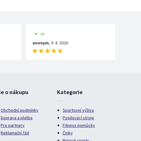
ok
anonym
,
9. 4. 2026
še o nákupu
Kategorie
Obchodní podmínky
Sportovní výživa
Doprava a platba
Posilovací stroje
Pro partnery
Fitness pomůcky
Reklamační řád
Činky
Bojové sporty