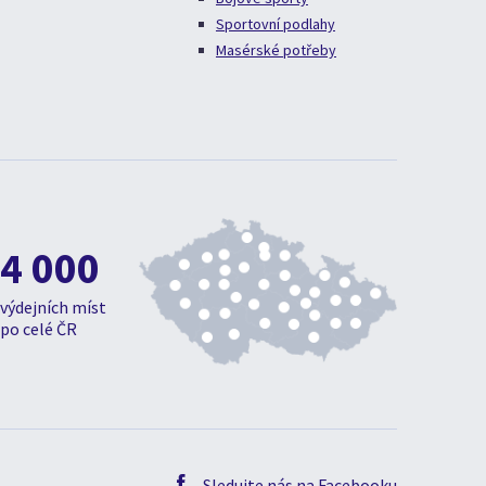
Sportovní podlahy
Masérské potřeby
4 000
výdejních míst
po celé ČR
Sledujte nás na Facebooku