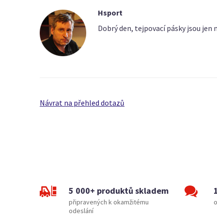
Hsport
Dobrý den, tejpovací pásky jsou jen n
Návrat na přehled dotazů
5 000+ produktů skladem
připravených k okamžitému
o
odeslání