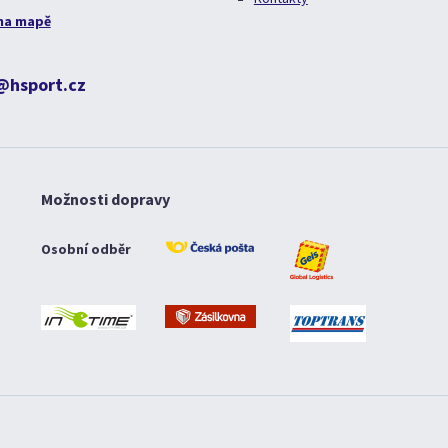
na mapě
@hsport.cz
Možnosti dopravy
Osobní odběr