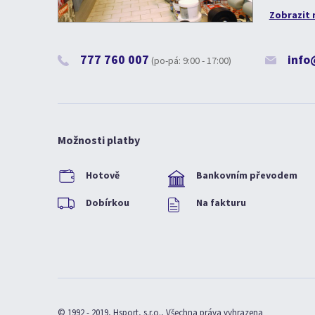
Zobrazit 
777 760 007
info
(po-pá: 9:00 - 17:00)
Možnosti platby
Hotově
Bankovním převodem
Dobírkou
Na fakturu
© 1992 - 2019, Hsport, s.r.o., Všechna práva vyhrazena