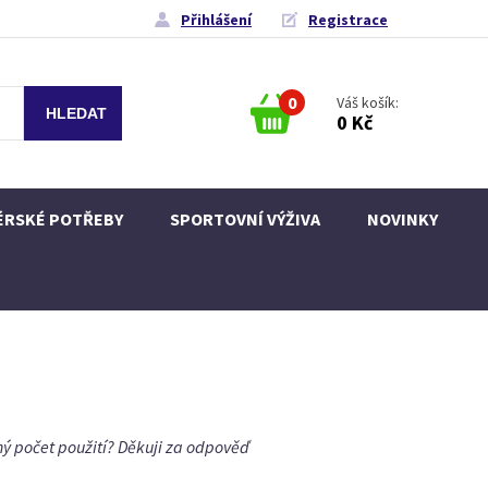
Přihlášení
Registrace
0
Váš košík:
0 Kč
ÉRSKÉ POTŘEBY
SPORTOVNÍ VÝŽIVA
NOVINKY
lný počet použití? Děkuji za odpověď