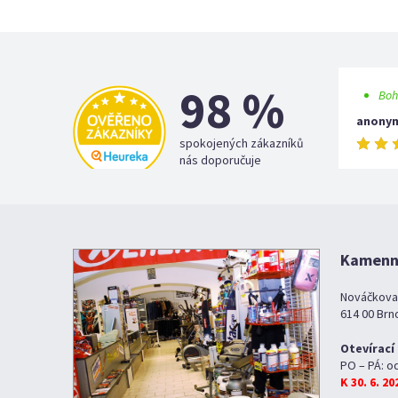
98 %
Boh
anony
spokojených zákazníků
nás doporučuje
Kamenná
Nováčkova
614 00 Brn
Otevírací
PO – PÁ: o
K 30. 6. 2