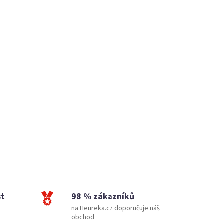
st
98 % zákazníků
na Heureka.cz doporučuje náš
obchod