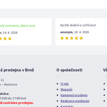
Rychlé dodání a vstřícnost.
atý sortiment, dobré ceny
anonym
,
18. 4. 2026
m
,
14. 6. 2026
 prodejna v Brně
O společnosti
V
 11
O nás
o – Husovice
Magazín
 doba:
Kamenná prodejna
d 9:00 do 17:00 hod
Realizace posiloven
026 zavíráme prodejnu.
Kontakty