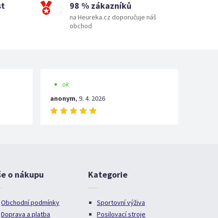
st
98 % zákazníků
na Heureka.cz doporučuje náš
obchod
ok
anonym
,
9. 4. 2026
še o nákupu
Kategorie
Obchodní podmínky
Sportovní výživa
Doprava a platba
Posilovací stroje