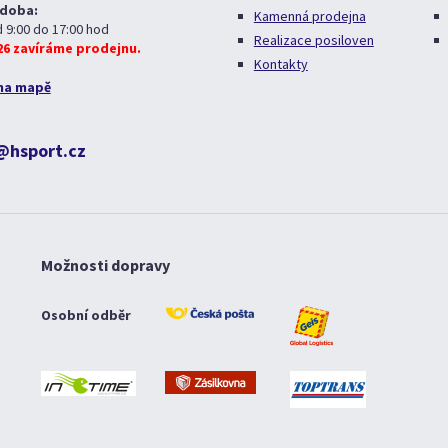
 doba:
Kamenná prodejna
d 9:00 do 17:00 hod
Realizace posiloven
026 zavíráme prodejnu.
Kontakty
na mapě
@hsport.cz
Možnosti dopravy
Osobní odběr