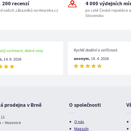
1 200 recenzí
4 000 výdejních mí
d našich zákazníků na Heureka.cz
po celé České republice a
Slovensku
Rychlé dodání a vstřícnost.
atý sortiment, dobré ceny
anonym
,
18. 4. 2026
m
,
14. 6. 2026
 prodejna v Brně
O společnosti
V
 11
O nás
o – Husovice
Magazín