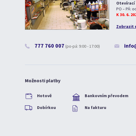
Otevírací
PO – PÁ: o
K 30. 6. 2
Zobrazit 
777 760 007
info
(po-pá: 9:00 - 17:00)
Možnosti platby
Hotově
Bankovním převodem
Dobírkou
Na fakturu