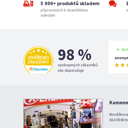
5 000+ produktů skladem
připravených k okamžitému
o
odeslání
98 %
Boh
anony
spokojených zákazníků
nás doporučuje
Kamenná
Nováčkova
614 00 Brn