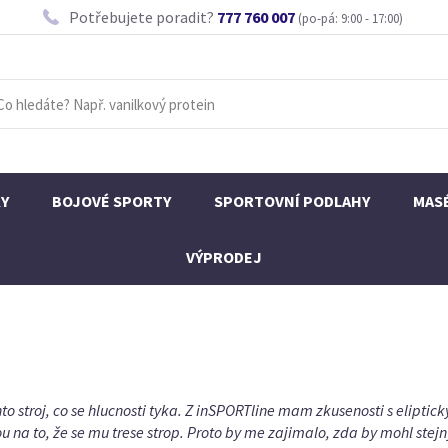
Potřebujete poradit?
777 760 007
(po-pá: 9:00 - 17:00)
KY
BOJOVÉ SPORTY
SPORTOVNÍ PODLAHY
MAS
VÝPRODEJ
nto stroj, co se hlucnosti tyka. Z inSPORTline mam zkusenosti s elipt
 na to, že se mu trese strop. Proto by me zajimalo, zda by mohl stejny