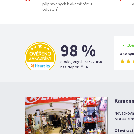
připravených k okamžitému
o
odeslání
98 %
Boh
anony
spokojených zákazníků
nás doporučuje
Kamenná
Nováčkova
614 00 Brn
Otevírací