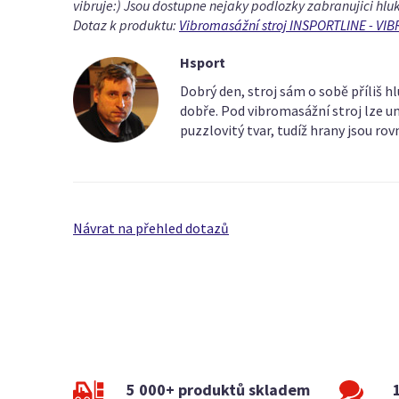
vibruje:) Jsou dostupne nejaky podlozky zabranujici hl
Dotaz k produktu:
Vibromasážní stroj INSPORTLINE - V
Hsport
Dobrý den, stroj sám o sobě příliš hl
dobře. Pod vibromasážní stroj lze um
puzzlovitý tvar, tudíž hrany jsou rov
Návrat na přehled dotazů
5 000+ produktů skladem