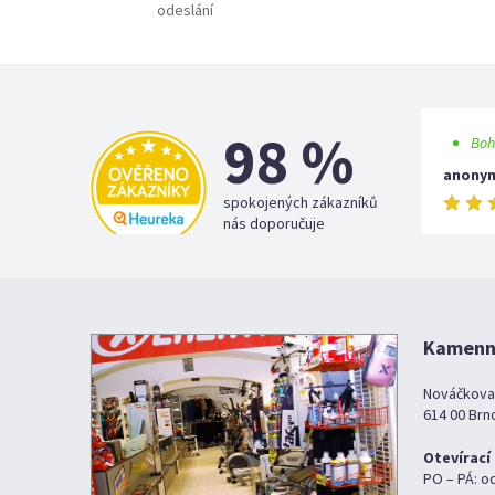
odeslání
98 %
Boh
anony
spokojených zákazníků
nás doporučuje
Kamenná
Nováčkova
614 00 Brn
Otevírací
PO – PÁ: o