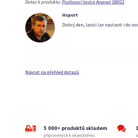
Dotaz k produktu:
Posilovací lavice Arsenal SB002
Hsport
Dobrý den, lavici lze nastavit i do v
Návrat na přehled dotazů
5 000+ produktů skladem
připravených k okamžitému
o