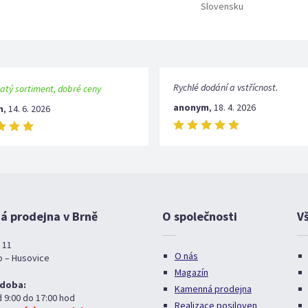
Slovensku
Rychlé dodání a vstřícnost.
atý sortiment, dobré ceny
anonym
,
18. 4. 2026
m
,
14. 6. 2026
 prodejna v Brně
O společnosti
V
 11
O nás
o – Husovice
Magazín
 doba:
Kamenná prodejna
d 9:00 do 17:00 hod
Realizace posiloven