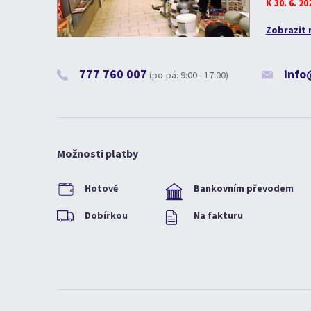
K 30. 6. 2
Zobrazit 
777 760 007
info
(po-pá: 9:00 - 17:00)
Možnosti platby
Hotově
Bankovním převodem
Dobírkou
Na fakturu