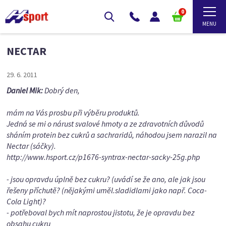
0
NECTAR
29. 6. 2011
Daniel Mik:
Dobrý den,
mám na Vás prosbu při výběru produktů.
Jedná se mi o nárust svalové hmoty a ze zdravotních důvodů
sháním protein bez cukrů a sachraridů, náhodou jsem narazil na
Nectar (sáčky).
http://www.hsport.cz/p1676-syntrax-nectar-sacky-25g.php
- jsou opravdu úplně bez cukru? (uvádí se že ano, ale jak jsou
řešeny příchutě? (nějakými uměl.sladidlami jako např. Coca-
Cola Light)?
- potřeboval bych mít naprostou jistotu, že je opravdu bez
obsahu cukru