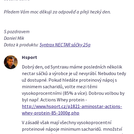
Předem Vám moc děkuji za odpověď a přeji hezký den.
S pozdravem
Daniel Mik
Dotaz k produktu:
Syntrax NECTAR sáčky 25g
Hsport
Dobrý den, od Syntraxu máme posledních několik
nectar sáčků a výrobce je už nevyrábí. Nebudou tedy
už dostupné. Pokud hledáte proteinový nápoj s
minimem sacharidů, volte mezi těmi
vysokoprocentními (85% a více). Dobrou volbou by
byl např. Actions Whey protein -
http://www.hsport.cz/p1821-aminostar-actions-
whey-protein-85-1000g.php
V zásadě však mají všechny vysokoprocentní
proteinové nápoje minimum sacharidů. množství