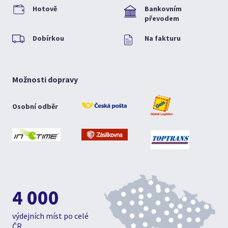
Hotově
Bankovním
převodem
Dobírkou
Na fakturu
Možnosti dopravy
Osobní odběr
4 000
výdejních míst po celé
ČR