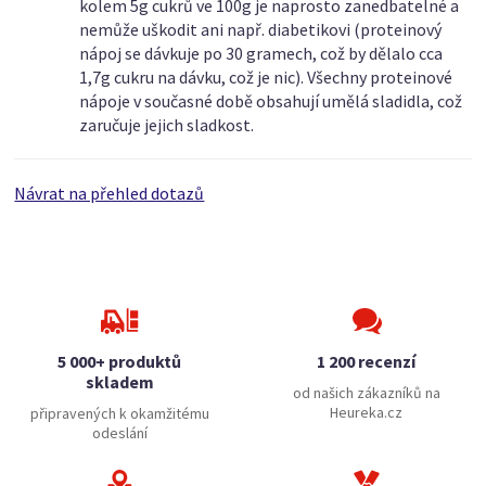
kolem 5g cukrů ve 100g je naprosto zanedbatelné a
nemůže uškodit ani např. diabetikovi (proteinový
nápoj se dávkuje po 30 gramech, což by dělalo cca
1,7g cukru na dávku, což je nic). Všechny proteinové
nápoje v současné době obsahují umělá sladidla, což
zaručuje jejich sladkost.
Návrat na přehled dotazů
5 000+ produktů
1 200 recenzí
skladem
od našich zákazníků na
Heureka.cz
připravených k okamžitému
odeslání