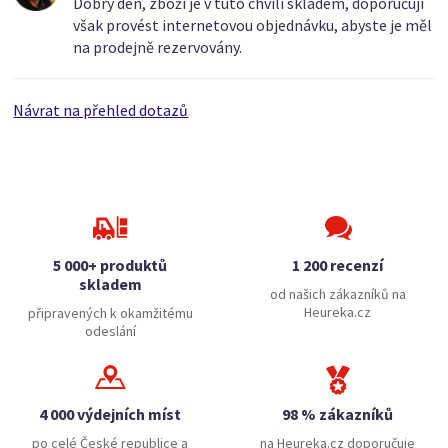
Dobrý den, zboží je v tuto chvíli skladem, doporučuji
však provést internetovou objednávku, abyste je měl
na prodejně rezervovány.
Návrat na přehled dotazů
5 000+ produktů
1 200 recenzí
skladem
od našich zákazníků na
Heureka.cz
připravených k okamžitému
odeslání
4 000 výdejních míst
98 % zákazníků
po celé České republice a
na Heureka.cz doporučuje