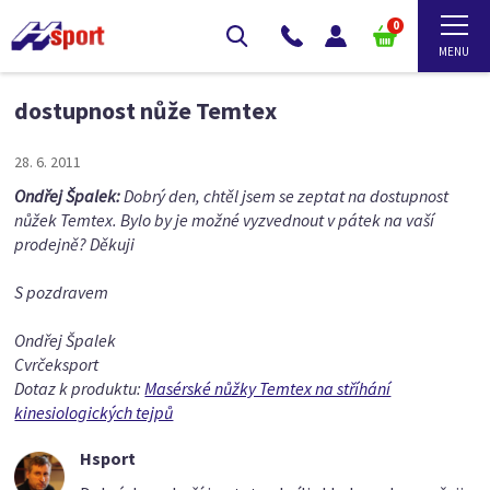
0
dostupnost nůže Temtex
28. 6. 2011
Ondřej Špalek:
Dobrý den, chtěl jsem se zeptat na dostupnost
nůžek Temtex. Bylo by je možné vyzvednout v pátek na vaší
prodejně? Děkuji
S pozdravem
Ondřej Špalek
Cvrčeksport
Dotaz k produktu:
Masérské nůžky Temtex na stříhání
kinesiologických tejpů
Hsport