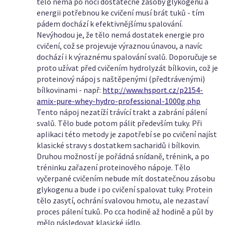
tělo nemá po noci dostatečné zásoby glykogenu a
energii potřebnou ke cvičení musí brát tuků - tím
pádem dochází k efektivnějšímu spalování.
Nevýhodou je, že tělo nemá dostatek energie pro
cvičení, což se projevuje výraznou únavou, a navíc
dochází i k výraznému spalování svalů. Doporučuje se
proto užívat před cvičením hydrolyzát bílkovin, což je
proteinový nápoj s naštěpenými (předtrávenými)
bílkovinami - např:
http://www.hsport.cz/p2154-
amix-pure-whey-hydro-professional-1000g.php
Tento nápoj nezatíží trávící trakt a zabrání pálení
svalů. Tělo bude potom pálit především tuky. Při
aplikaci této metody je zapotřebí se po cvičení najíst
klasické stravy s dostatkem sacharidů i bílkovin.
Druhou možností je pořádná snídaně, trénink, a po
tréninku zařazení proteinového nápoje. Tělo
vyčerpané cvičením nebude mít dostatečnou zásobu
glykogenu a bude i po cvičení spalovat tuky. Protein
tělo zasytí, ochrání svalovou hmotu, ale nezastaví
proces pálení tuků. Po cca hodině až hodině a půl by
mělo následovat klasické jídlo.