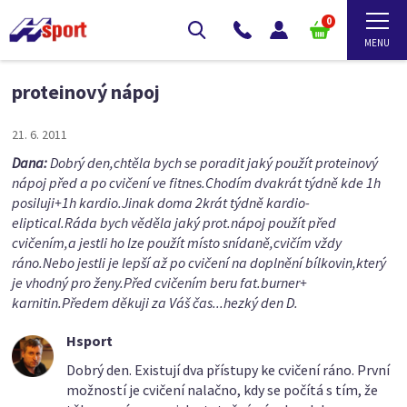
0
proteinový nápoj
21. 6. 2011
Dana:
Dobrý den,chtěla bych se poradit jaký použít proteinový
nápoj před a po cvičení ve fitnes.Chodím dvakrát týdně kde 1h
posiluji+1h kardio.Jinak doma 2krát týdně kardio-
eliptical.Ráda bych věděla jaký prot.nápoj použít před
cvičením,a jestli ho lze použít místo snídaně,cvičím vždy
ráno.Nebo jestli je lepší až po cvičení na doplnění bílkovin,který
je vhodný pro ženy.Před cvičením beru fat.burner+
karnitin.Předem děkuji za Váš čas...hezký den D.
Hsport
Dobrý den. Existují dva přístupy ke cvičení ráno. První
možností je cvičení nalačno, kdy se počítá s tím, že