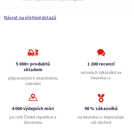
Návrat na přehled dotazů
5 000+ produktů
1 200 recenzí
skladem
od našich zákazníků na
Heureka.cz
připravených k okamžitému
odeslání
4 000 výdejních míst
98 % zákazníků
po celé České republice a
na Heureka.cz doporučuje
Slovensku
náš obchod