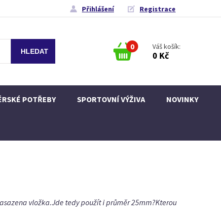
Přihlášení
Registrace
0
Váš košík:
0 Kč
ÉRSKÉ POTŘEBY
SPORTOVNÍ VÝŽIVA
NOVINKY
 nasazena vložka.Jde tedy použít i průměr 25mm?Kterou