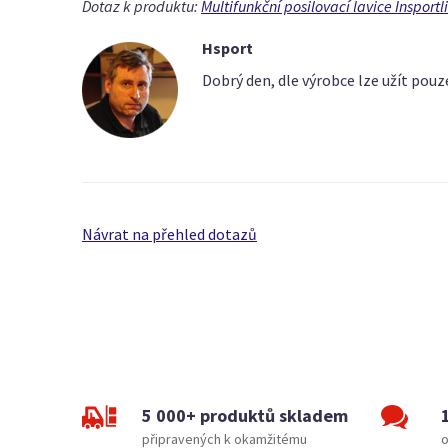
Dotaz k produktu:
Multifunkční posilovací lavice Insportl
Hsport
Dobrý den, dle výrobce lze užít po
Návrat na přehled dotazů
5 000+ produktů skladem
připravených k okamžitému
o