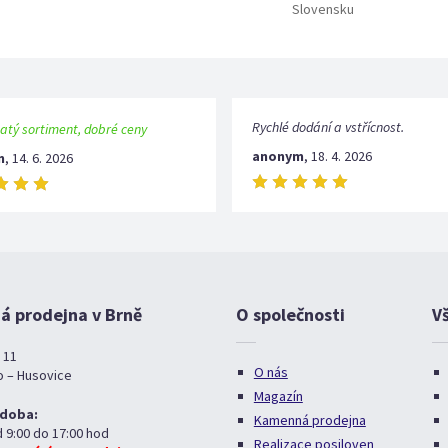
Slovensku
Rychlé dodání a vstřícnost.
atý sortiment, dobré ceny
anonym
,
18. 4. 2026
m
,
14. 6. 2026
 prodejna v Brně
O společnosti
V
 11
O nás
o – Husovice
Magazín
 doba:
Kamenná prodejna
d 9:00 do 17:00 hod
Realizace posiloven