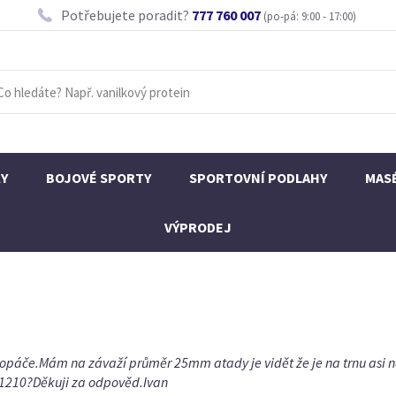
Potřebujete poradit?
777 760 007
(po-pá: 9:00 - 17:00)
KY
BOJOVÉ SPORTY
SPORTOVNÍ PODLAHY
MAS
VÝPRODEJ
kopáče.Mám na závaží průměr 25mm atady je vidět že je na trnu asi
-1210?Děkuji za odpověd.Ivan