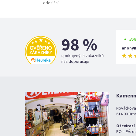
odeslání
98 %
Boh
anony
spokojených zákazníků
nás doporučuje
Kamenná
Nováčkova
614 00 Brn
Otevírací
PO – PÁ: o