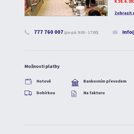
K 30. 6. 2
Zobrazit 
777 760 007
info
(po-pá: 9:00 - 17:00)
Možnosti platby
Hotově
Bankovním převodem
Dobírkou
Na fakturu