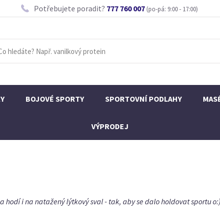
Potřebujete poradit?
777 760 007
(po-pá: 9:00 - 17:00)
KY
BOJOVÉ SPORTY
SPORTOVNÍ PODLAHY
MAS
VÝPRODEJ
odí i na natažený lýtkový sval - tak, aby se dalo holdovat sportu o:),