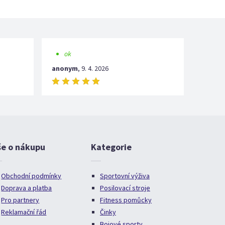
ok
anonym
,
9. 4. 2026
še o nákupu
Kategorie
Obchodní podmínky
Sportovní výživa
Doprava a platba
Posilovací stroje
Pro partnery
Fitness pomůcky
Reklamační řád
Činky
Bojové sporty