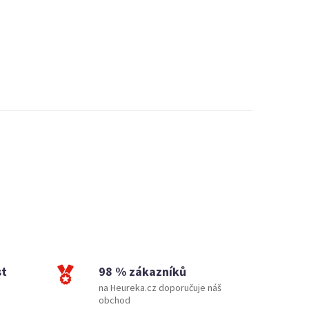
st
98 % zákazníků
na Heureka.cz doporučuje náš
obchod