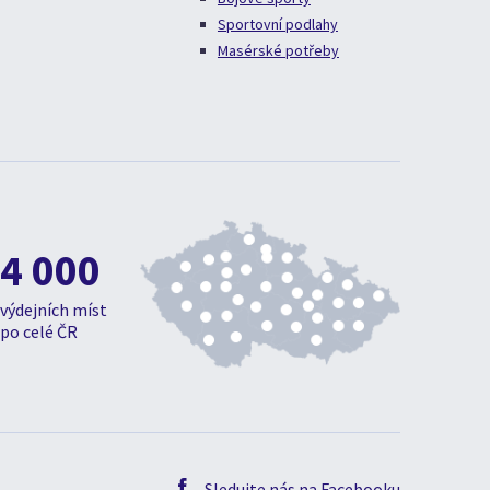
Sportovní podlahy
Masérské potřeby
4 000
výdejních míst
po celé ČR
Sledujte nás na Facebooku