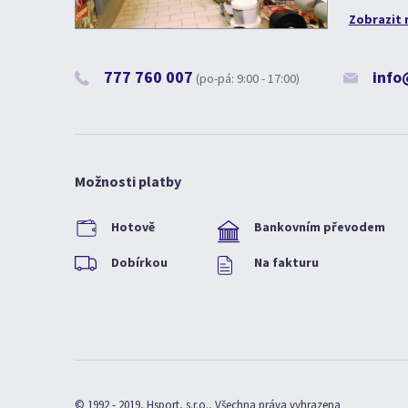
Zobrazit 
777 760 007
info
(po-pá: 9:00 - 17:00)
Možnosti platby
Hotově
Bankovním převodem
Dobírkou
Na fakturu
© 1992 - 2019, Hsport, s.r.o., Všechna práva vyhrazena