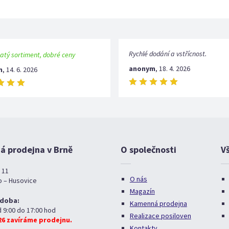
Rychlé dodání a vstřícnost.
atý sortiment, dobré ceny
anonym
,
18. 4. 2026
m
,
14. 6. 2026
 prodejna v Brně
O společnosti
V
 11
O nás
o – Husovice
Magazín
 doba:
Kamenná prodejna
d 9:00 do 17:00 hod
Realizace posiloven
026 zavíráme prodejnu.
Kontakty