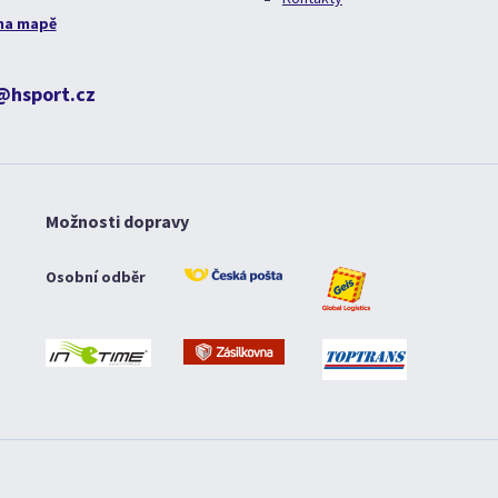
na mapě
@hsport.cz
Možnosti dopravy
Osobní odběr