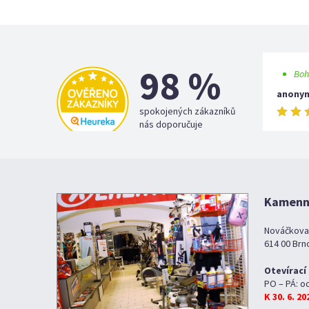
98 %
Boh
anony
spokojených zákazníků
nás doporučuje
Kamenná
Nováčkova
614 00 Brn
Otevírací
PO – PÁ: o
K 30. 6. 2