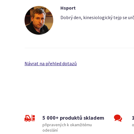
Hsport
Dobrý den, kinesiologický tejp se ur
Návrat na přehled dotazů
5 000+ produktů skladem
připravených k okamžitému
o
odeslání