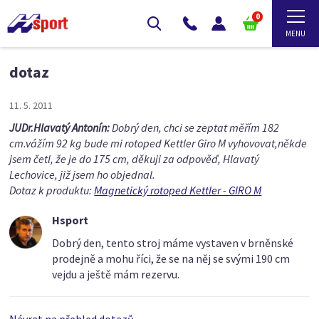
0
dotaz
11. 5. 2011
JUDr.Hlavatý Antonín:
Dobrý den, chci se zeptat měřím 182
cm.vážím 92 kg bude mi rotoped Kettler Giro M vyhovovat,někde
jsem četl, že je do 175 cm, děkuji za odpověď, Hlavatý
Lechovice, již jsem ho objednal.
Dotaz k produktu:
Magnetický rotoped Kettler - GIRO M
Hsport
Dobrý den, tento stroj máme vystaven v brněnské
prodejně a mohu říci, že se na něj se svými 190 cm
vejdu a ještě mám rezervu.