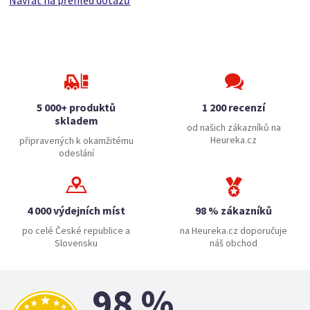
Návrat na přehled dotazů
5 000+ produktů
1 200 recenzí
skladem
od našich zákazníků na
Heureka.cz
připravených k okamžitému
odeslání
4 000 výdejních míst
98 % zákazníků
po celé České republice a
na Heureka.cz doporučuje
Slovensku
náš obchod
98 %