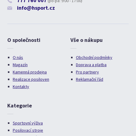
777 760 007
(po-pá: 9:00 - 17:00)
info@hsport.cz
O společnosti
Vše o nákupu
O nás
Obchodní podmínky
Magazín
Doprava a platba
Kamenná prodejna
Pro partnery
Realizace posiloven
Reklamační řád
Kontakty
Kategorie
Sportovní výživa
Posilovací stroje