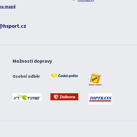
na mapě
@hsport.cz
Možnosti dopravy
Osobní odběr