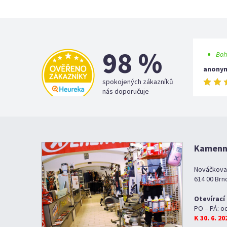
98 %
Boh
anony
spokojených zákazníků
nás doporučuje
Kamenná
Nováčkova
614 00 Brn
Otevírací
PO – PÁ: o
K 30. 6. 2