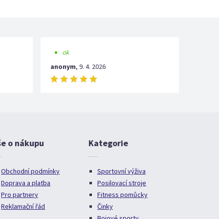
ok
anonym
,
9. 4. 2026
še o nákupu
Kategorie
Obchodní podmínky
Sportovní výživa
Doprava a platba
Posilovací stroje
Pro partnery
Fitness pomůcky
Reklamační řád
Činky
Bojové sporty