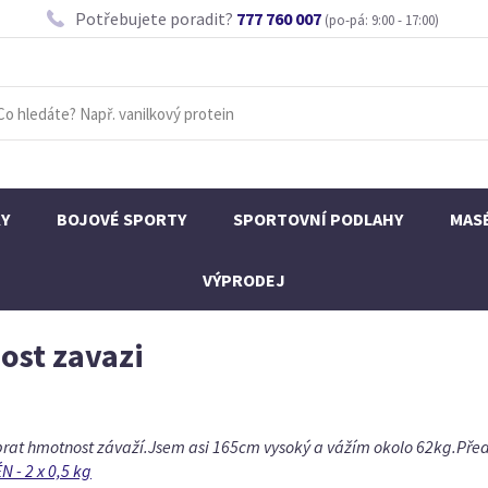
Potřebujete poradit?
777 760 007
(po-pá: 9:00 - 17:00)
KY
BOJOVÉ SPORTY
SPORTOVNÍ PODLAHY
MAS
VÝPRODEJ
ost zavazi
ybrat hmotnost závaží.Jsem asi 165cm vysoký a vážím okolo 62kg.Př
 - 2 x 0,5 kg