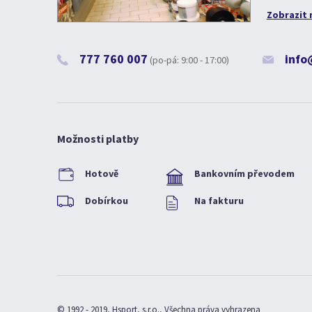
Zobrazit 
777 760 007
info
(po-pá: 9:00 - 17:00)
Možnosti platby
Hotově
Bankovním převodem
Dobírkou
Na fakturu
© 1992 - 2019, Hsport, s.r.o., Všechna práva vyhrazena