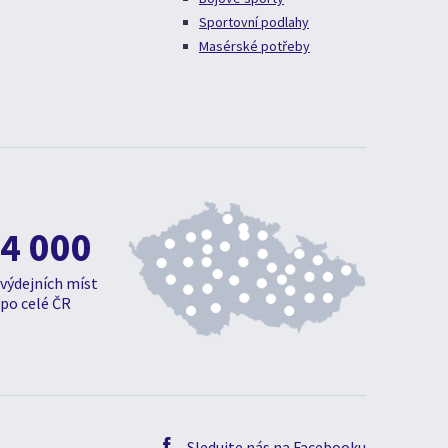
Sportovní podlahy
Masérské potřeby
4 000
výdejních míst
po celé ČR
Sledujte nás na Facebooku