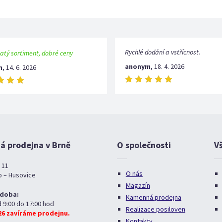
Rychlé dodání a vstřícnost.
atý sortiment, dobré ceny
anonym
,
18. 4. 2026
m
,
14. 6. 2026
 prodejna v Brně
O společnosti
V
 11
O nás
o – Husovice
Magazín
 doba:
Kamenná prodejna
d 9:00 do 17:00 hod
Realizace posiloven
026 zavíráme prodejnu.
Kontakty