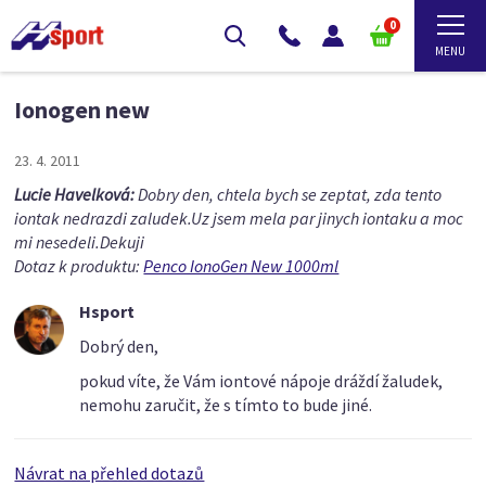
0
Ionogen new
23. 4. 2011
Lucie Havelková:
Dobry den, chtela bych se zeptat, zda tento
iontak nedrazdi zaludek.Uz jsem mela par jinych iontaku a moc
mi nesedeli.Dekuji
Dotaz k produktu:
Penco IonoGen New 1000ml
Hsport
Dobrý den,
pokud víte, že Vám iontové nápoje dráždí žaludek,
nemohu zaručit, že s tímto to bude jiné.
Návrat na přehled dotazů