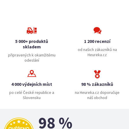
5 000+ produktů
1 200 recenzí
skladem
od našich zákazníků na
Heureka.cz
připravených k okamžitému
odeslání
4 000 výdejních míst
98 % zákazníků
po celé České republice a
na Heureka.cz doporučuje
Slovensku
náš obchod
98 %