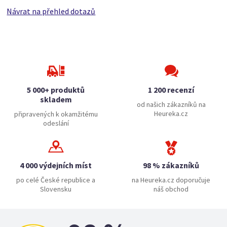
Návrat na přehled dotazů
5 000+ produktů
1 200 recenzí
skladem
od našich zákazníků na
Heureka.cz
připravených k okamžitému
odeslání
4 000 výdejních míst
98 % zákazníků
po celé České republice a
na Heureka.cz doporučuje
Slovensku
náš obchod