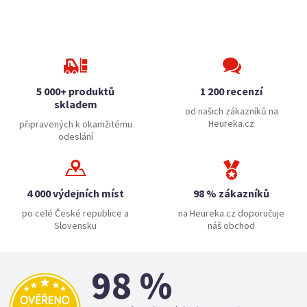
5 000+ produktů
1 200 recenzí
skladem
od našich zákazníků na
Heureka.cz
připravených k okamžitému
odeslání
4 000 výdejních míst
98 % zákazníků
po celé České republice a
na Heureka.cz doporučuje
Slovensku
náš obchod
98 %