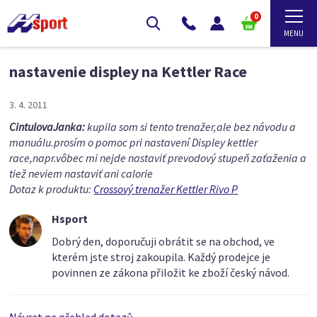
0
nastavenie displey na Kettler Race
3. 4. 2011
CintulovaJanka:
kupila som si tento trenažer,ale bez návodu a
manuálu.prosím o pomoc pri nastavení Displey kettler
race,napr.vôbec mi nejde nastaviť prevodový stupeň zaťaženia a
tiež neviem nastaviť ani calorie
Dotaz k produktu:
Crossový trenažer Kettler Rivo P
Hsport
Dobrý den, doporučuji obrátit se na obchod, ve
kterém jste stroj zakoupila. Každý prodejce je
povinnen ze zákona přiložit ke zboží český návod.