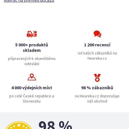
Návrat na přehled dotazů
5 000+ produktů
1 200 recenzí
skladem
od našich zákazníků na
Heureka.cz
připravených k okamžitému
odeslání
4 000 výdejních míst
98 % zákazníků
po celé České republice a
na Heureka.cz doporučuje
Slovensku
náš obchod
98 %