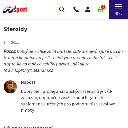
0
Steroidy
1. 4. 2011
Pacos:
Dobrý den, chce začít brát steroidy ale nevím jaké a s čím
je mam kombinovat jesli s nějakýma preteiny nebo tak...chci
aby to šlo na mně co nejdřív poznat...děkuji za
radu..k.prchly@seznam.cz
Hsport
Dobrý den, prodej anabolických steroidů je v ČR
zakázán, doporučuji zvážit koupi legálních
suplementů určených pro podporu růstu svalové
hmoty.