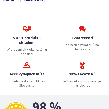
Návrat na přehled dotazů
5 000+ produktů
1 200 recenzí
skladem
od našich zákazníků na
Heureka.cz
připravených k okamžitému
odeslání
4 000 výdejních míst
98 % zákazníků
po celé České republice a
na Heureka.cz doporučuje
Slovensku
náš obchod
98 %