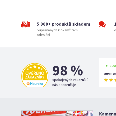
5 000+ produktů skladem
připravených k okamžitému
o
odeslání
98 %
Boh
anony
spokojených zákazníků
nás doporučuje
Kamenná