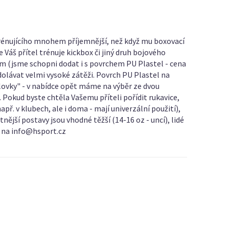
o trénujícího mnohem příjemnější, než když mu boxovací
e Váš přítel trénuje kickbox či jiný druh bojového
0cm (jsme schopni dodat i s povrchem PU Plastel - cena
 odolávat velmi vysoké zátěži. Povrch PU Plastel na
tlovky" - v nabídce opět máme na výběr ze dvou
 Pokud byste chtěla Vašemu příteli pořídit rukavice,
př. v klubech, ale i doma - mají univerzální použití),
jší postavy jsou vhodné těžší (14-16 oz - uncí), lidé
te na info@hsport.cz