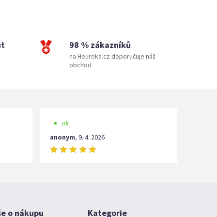
st
98 % zákazníků
na Heureka.cz doporučuje náš
obchod
ok
anonym
,
9. 4. 2026
še o nákupu
Kategorie