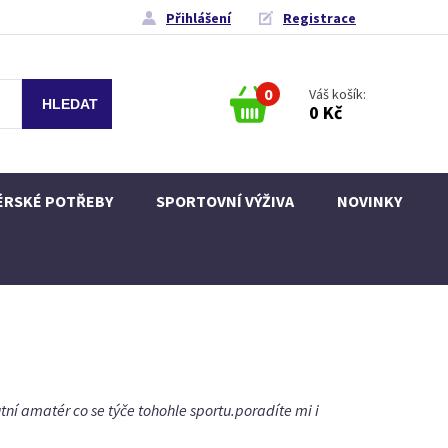
Přihlášení
Registrace
0
Váš košík:
0 Kč
ÉRSKÉ POTŘEBY
SPORTOVNÍ VÝŽIVA
NOVINKY
tní amatér co se týče tohohle sportu.poradíte mi i