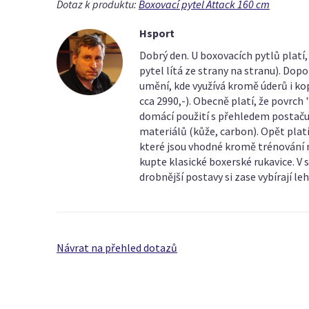
Dotaz k produktu:
Boxovací pytel Attack 160 cm
Hsport
Dobrý den. U boxovacích pytlů platí,
pytel lítá ze strany na stranu). Dopo
umění, kde využívá kromě úderů i kop
cca 2990,-). Obecně platí, že povrch 
domácí použití s přehledem postačuj
materiálů (kůže, carbon). Opět platí
které jsou vhodné kromě trénování na 
kupte klasické boxerské rukavice. V
drobnější postavy si zase vybírají l
Návrat na přehled dotazů