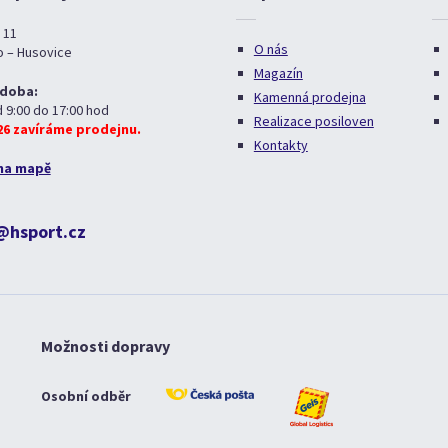
 11
O nás
o – Husovice
Magazín
 doba:
Kamenná prodejna
d 9:00 do 17:00 hod
Realizace posiloven
026 zavíráme prodejnu.
Kontakty
na mapě
@hsport.cz
Možnosti dopravy
Osobní odběr