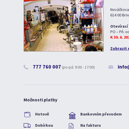
Nováčkova
614 00 Brn
Otevírací
PO – PÁ: o
K 30. 6. 2
Zobrazit 
777 760 007
info
(po-pá: 9:00 - 17:00)
Možnosti platby
Hotově
Bankovním převodem
Dobírkou
Na fakturu