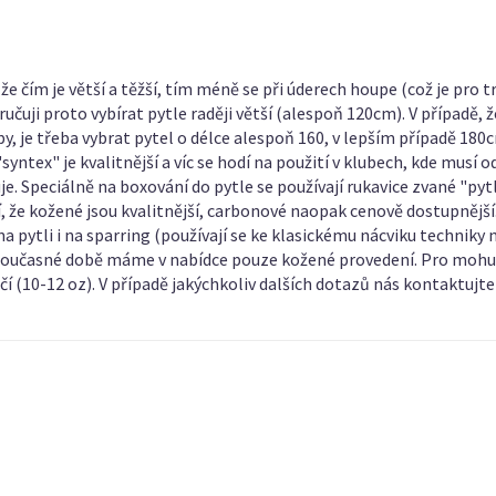
 že čím je větší a těžší, tím méně se při úderech houpe (což je pr
ručuji proto vybírat pytle raději větší (alespoň 120cm). V případě, ž
y, je třeba vybrat pytel o délce alespoň 160, v lepším případě 18
"syntex" je kvalitnější a víc se hodí na použití v klubech, kde musí
e. Speciálně na boxování do pytle se používají rukavice zvané "py
, že kožené jsou kvalitnější, carbonové naopak cenově dostupnější.
pytli i na sparring (používají se ke klasickému nácviku techniky na
 současné době máme v nabídce pouze kožené provedení. Pro mohutně
ehčí (10-12 oz). V případě jakýchkoliv dalších dotazů nás kontaktuj